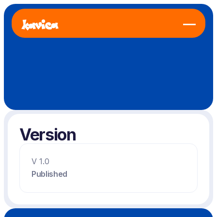
Version
V 1.0
Published