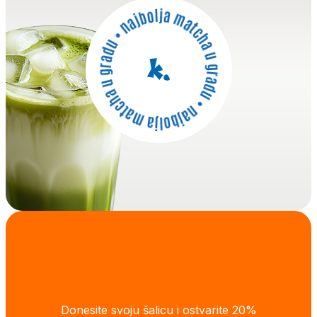
Donesite svoju šalicu i ostvarite 20%