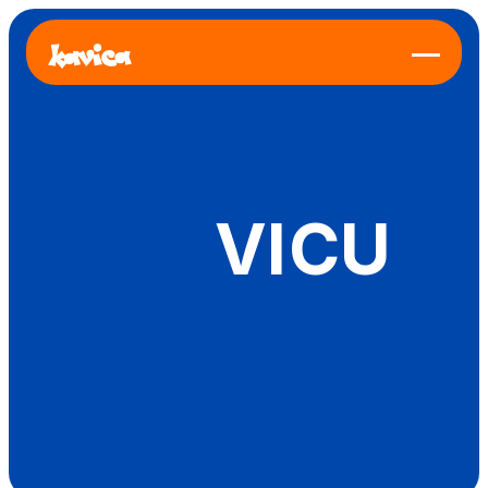
V
I
C
U