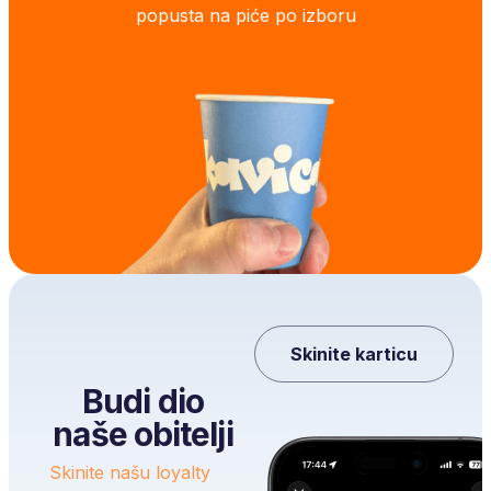
popusta na piće po izboru
Skinite karticu
Budi dio
naše obitelji
Skinite našu loyalty