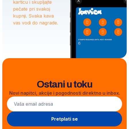
karticu i skupljajte
pečate pri svakoj
kupnji. Svaka kava
vas vodi do nagrade.
Ostani u toku
Novi napitci, akcije i pogodnosti direktno u inbox.